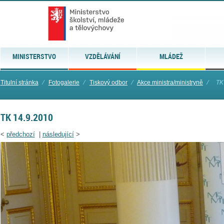
MINISTERSTVO
VZDĚLÁVÁNÍ
MLÁDEŽ
Titulní stránka
⁄
Fotogalerie
⁄
Tiskový odbor
⁄
Akce ministra/ministryně
⁄
TK
TK 14.9.2010
<
předchozí
|
následující
>