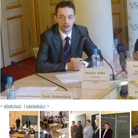
<
předchozí
|
následující
>