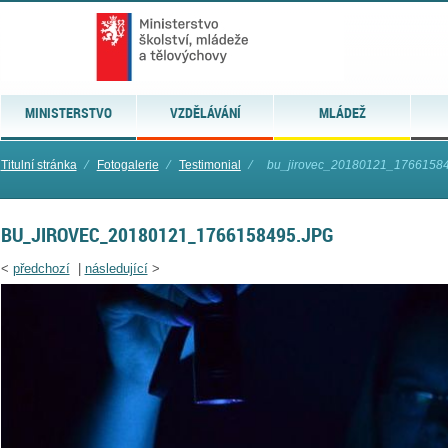
MINISTERSTVO
VZDĚLÁVÁNÍ
MLÁDEŽ
Titulní stránka
⁄
Fotogalerie
⁄
Testimonial
⁄
bu_jirovec_20180121_17661584
BU_JIROVEC_20180121_1766158495.JPG
<
předchozí
|
následující
>