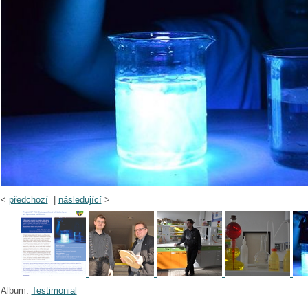
<
předchozí
|
následující
>
Album:
Testimonial