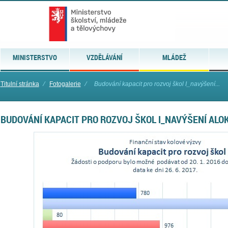
MINISTERSTVO
VZDĚLÁVÁNÍ
MLÁDEŽ
Titulní stránka
⁄
Fotogalerie
⁄
Budování kapacit pro rozvoj škol I_navýšení...
BUDOVÁNÍ KAPACIT PRO ROZVOJ ŠKOL I_NAVÝŠENÍ ALO