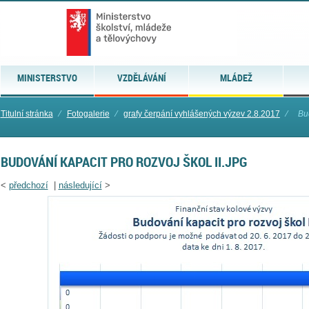
MINISTERSTVO
VZDĚLÁVÁNÍ
MLÁDEŽ
Titulní stránka
⁄
Fotogalerie
⁄
grafy čerpání vyhlášených výzev 2.8.2017
⁄
Bud
BUDOVÁNÍ KAPACIT PRO ROZVOJ ŠKOL II.JPG
<
předchozí
|
následující
>