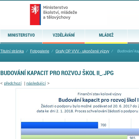
MINISTERSTVO
VZDĚLÁVÁNÍ
MLÁDEŽ
Titulní stránka
⁄
Fotogalerie
⁄
Grafy OP VVV - ukončené výzvy
⁄
Budování kapa
BUDOVÁNÍ KAPACIT PRO ROZVOJ ŠKOL II_.JPG
<
předchozí
|
následující
>