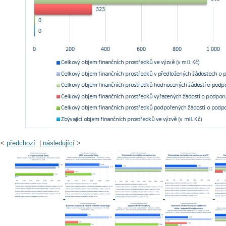
<
předchozí
|
následující
>