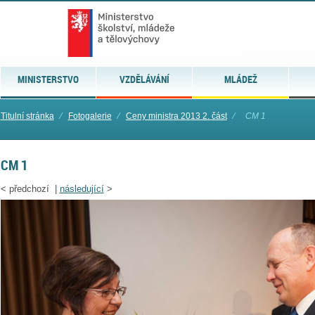
MINISTERSTVO
VZDĚLÁVÁNÍ
MLÁDEŽ
Titulní stránka
⁄
Fotogalerie
⁄
Ceny ministra 2013 2. část
⁄
CM 1
CM 1
<
předchozí |
následující
>