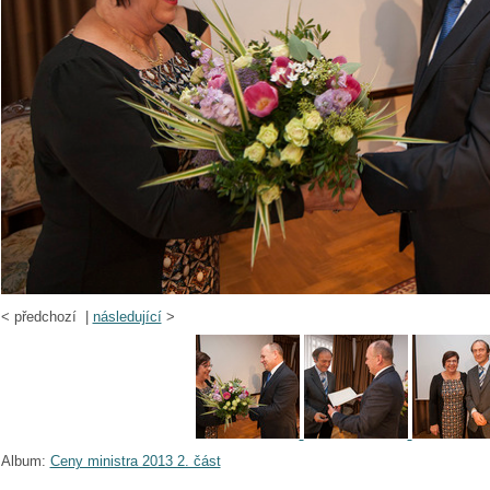
<
předchozí |
následující
>
Album:
Ceny ministra 2013 2. část