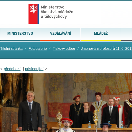
MINISTERSTVO
VZDĚLÁVÁNÍ
MLÁDEŽ
Titulní stránka
⁄
Fotogalerie
⁄
Tiskový odbor
⁄
Jmenování profesorů 11. 6. 201
<
předchozí
|
následující
>