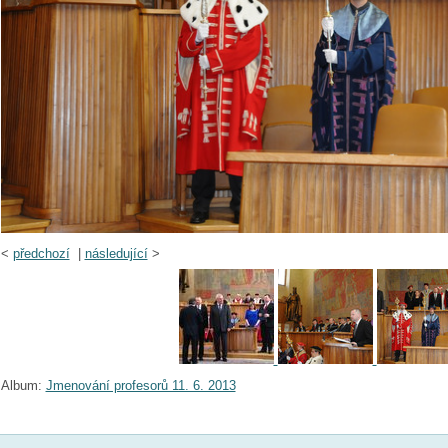
<
předchozí
|
následující
>
Album:
Jmenování profesorů 11. 6. 2013