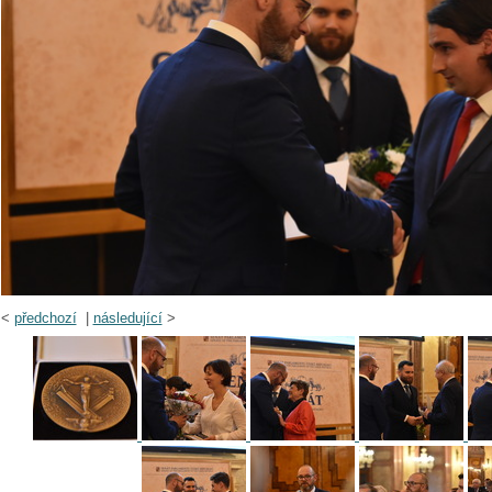
<
předchozí
|
následující
>