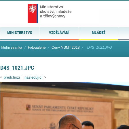
MINISTERSTVO
VZDĚLÁVÁNÍ
MLÁDEŽ
Titulní stránka
⁄
Fotogalerie
⁄
Ceny MSMT 2018
⁄
D4S_1021.JPG
D4S_1021.JPG
<
předchozí
|
následující
>