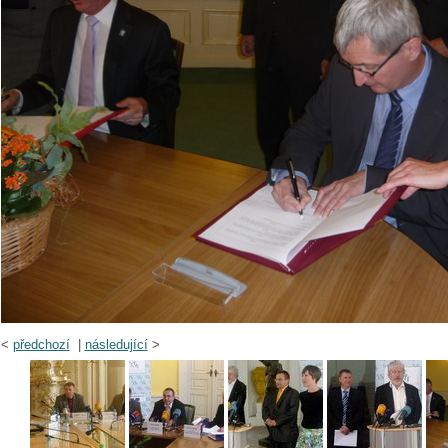
<
předchozí
|
následující
>