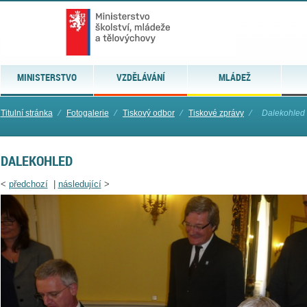
MINISTERSTVO
VZDĚLÁVÁNÍ
MLÁDEŽ
Titulní stránka
⁄
Fotogalerie
⁄
Tiskový odbor
⁄
Tiskové zprávy
⁄
Dalekohled
DALEKOHLED
<
předchozí
|
následující
>