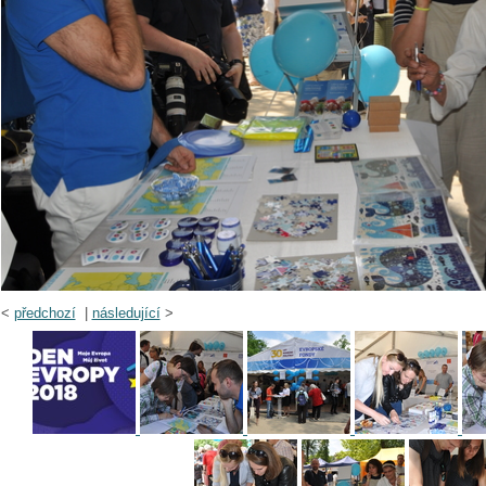
<
předchozí
|
následující
>