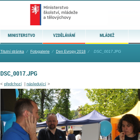
MINISTERSTVO
VZDĚLÁVÁNÍ
MLÁDEŽ
Titulní stránka
⁄
Fotogalerie
⁄
Den Evropy 2018
⁄
DSC_0017.JPG
DSC_0017.JPG
<
předchozí
|
následující
>