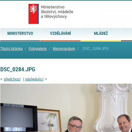
MINISTERSTVO
VZDĚLÁVÁNÍ
MLÁDEŽ
Titulní stránka
⁄
Fotogalerie
⁄
Memorandum
⁄
DSC_0284.JPG
DSC_0284.JPG
<
předchozí
|
následující
>