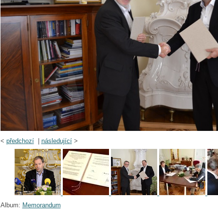
<
předchozí
|
následující
>
Album:
Memorandum