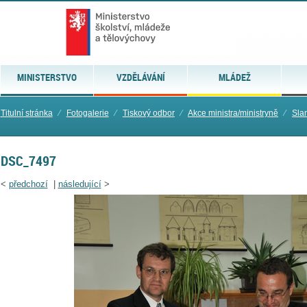
MINISTERSTVO
VZDĚLÁVÁNÍ
MLÁDEŽ
Titulní stránka
⁄
Fotogalerie
⁄
Tiskový odbor
⁄
Akce ministra/ministryně
⁄
Sla
DSC_7497
<
předchozí
|
následující
>