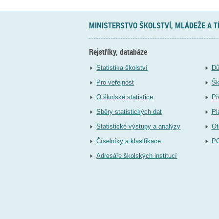
MINISTERSTVO ŠKOLSTVÍ, MLÁDEŽE A 
Rejstříky, databáze
Statistika školství
Dů
Pro veřejnost
Šk
O školské statistice
Př
Sběry statistických dat
Pl
Statistické výstupy a analýzy
Ot
Číselníky a klasifikace
P
Adresáře školských institucí