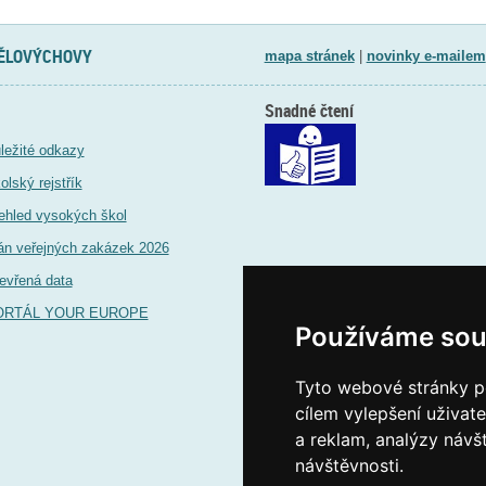
TĚLOVÝCHOVY
mapa stránek
|
novinky e-mailem
Snadné čtení
ležité odkazy
olský rejstřík
ehled vysokých škol
án veřejných zakázek 2026
evřená data
ORTÁL YOUR EUROPE
Používáme sou
Tyto webové stránky po
cílem vylepšení uživat
a reklam, analýzy návš
návštěvnosti.