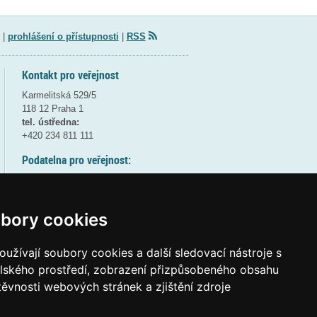
|
prohlášení o přístupnosti
|
RSS
Kontakt pro veřejnost
Karmelitská 529/5
118 12 Praha 1
tel. ústředna:
+420 234 811 111
Podatelna pro veřejnost:
pondělí a středa - 7:30-17:00
úterý a čtvrtek - 7:30-15:30
pátek - 7:30-14:00
bory cookies
8:30 - 9:30 - bezpečnostní přestávka
(více informací
ZDE
)
užívají soubory cookies a další sledovací nástroje s
elského prostředí, zobrazení přizpůsobeného obsahu
Elektronická podatelna:
těvnosti webových stránek a zjištění zdroje
posta@msmt
gov
cz
ID datové schránky:
vidaawt