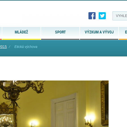
MLÁDEŽ
SPORT
VÝZKUM A VÝVOJ
E
 2015
⁄
Etická výchova