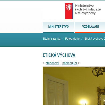
MINISTERSTVO
VZDĚLÁVÁNÍ
Titulní stránka
⁄
Fotogalerie
⁄
Etická výchova
ETICKÁ VÝCHOVA
<
předchozí
|
následující
>