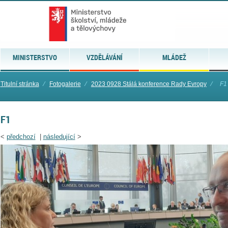
MINISTERSTVO
VZDĚLÁVÁNÍ
MLÁDEŽ
Titulní stránka
⁄
Fotogalerie
⁄
2023 0928 Stálá konference Rady Evropy
⁄
F1
F1
<
předchozí
|
následující
>