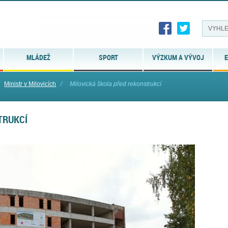
MLÁDEŽ
SPORT
VÝZKUM A VÝVOJ
E
Ministr v Milovicích
⁄
Milovická škola před rekonstrukcí
TRUKCÍ