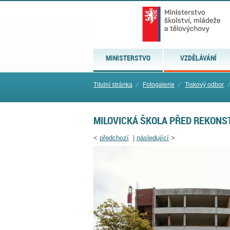
MINISTERSTVO
VZDĚLÁVÁNÍ
Titulní stránka
⁄
Fotogalerie
⁄
Tiskový odbor
⁄
MILOVICKÁ ŠKOLA PŘED REKONS
<
předchozí
|
následující
>