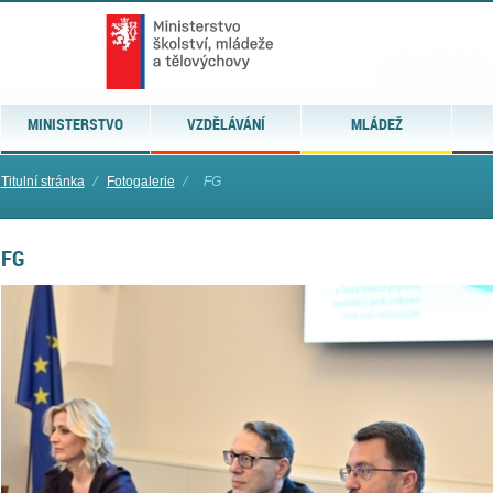
MINISTERSTVO
VZDĚLÁVÁNÍ
MLÁDEŽ
Titulní stránka
⁄
Fotogalerie
⁄
FG
FG