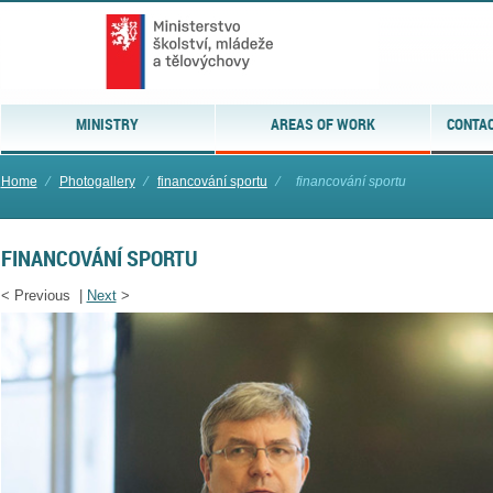
MINISTRY
AREAS OF WORK
CONTAC
Home
⁄
Photogallery
⁄
financování sportu
⁄
financování sportu
FINANCOVÁNÍ SPORTU
<
Previous |
Next
>