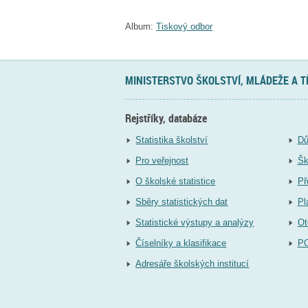
Album:
Tiskový odbor
MINISTERSTVO ŠKOLSTVÍ, MLÁDEŽE A 
Rejstříky, databáze
Statistika školství
Dů
Pro veřejnost
Šk
O školské statistice
Př
Sběry statistických dat
Pl
Statistické výstupy a analýzy
Ot
Číselníky a klasifikace
P
Adresáře školských institucí