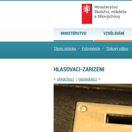
MINISTERSTVO
VZDĚLÁVÁNÍ
Titulní stránka
⁄
Fotogalerie
⁄
Tiskový odbor
⁄
HLASOVACI-ZARIZENI
<
předchozí
|
následující
>