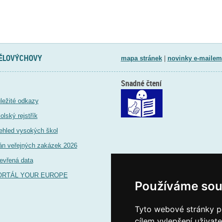
TĚLOVÝCHOVY
mapa stránek
|
novinky e-mailem
Snadné čtení
ležité odkazy
olský rejstřík
ehled vysokých škol
án veřejných zakázek 2026
evřená data
ORTÁL YOUR EUROPE
Používáme sou
Tyto webové stránky po
cílem vylepšení uživat