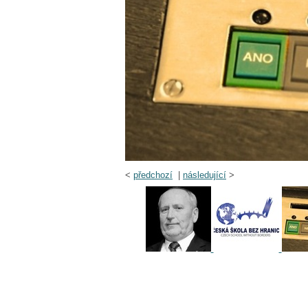
<
předchozí
|
následující
>