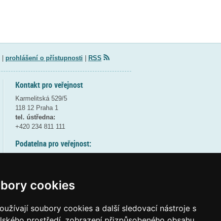
|
prohlášení o přístupnosti
|
RSS
Kontakt pro veřejnost
Karmelitská 529/5
118 12 Praha 1
tel. ústředna:
+420 234 811 111
Podatelna pro veřejnost:
pondělí a středa - 7:30-17:00
úterý a čtvrtek - 7:30-15:30
pátek - 7:30-14:00
bory cookies
8:30 - 9:30 - bezpečnostní přestávka
(více informací
ZDE
)
užívají soubory cookies a další sledovací nástroje s
elského prostředí, zobrazení přizpůsobeného obsahu