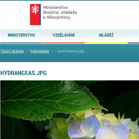
MINISTERSTVO
VZDĚLÁVÁNÍ
MLÁDEŽ
Titulní stránka
⁄
Fotogalerie
⁄
Hydrangeas.jpg
HYDRANGEAS.JPG