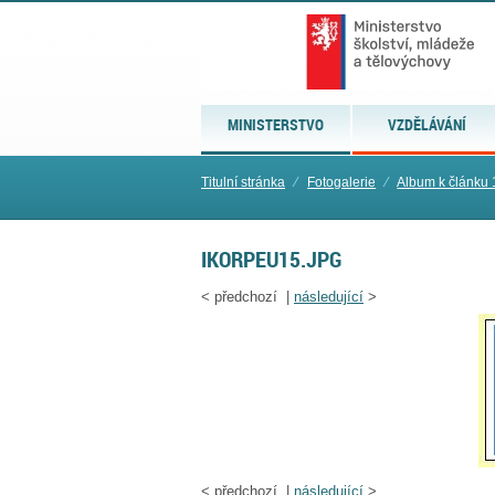
MINISTERSTVO
VZDĚLÁVÁNÍ
Titulní stránka
⁄
Fotogalerie
⁄
Album k článku 
IKORPEU15.JPG
<
předchozí |
následující
>
<
předchozí |
následující
>