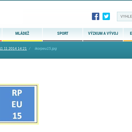
MLÁDEŽ
SPORT
VÝZKUM A VÝVOJ
E
11.11.2014 14:21
⁄
ikorpeu15.jpg