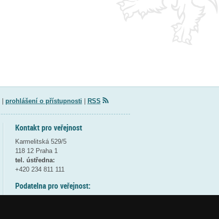
|
prohlášení o přístupnosti
|
RSS
Kontakt pro veřejnost
Karmelitská 529/5
118 12 Praha 1
tel. ústředna:
+420 234 811 111
Podatelna pro veřejnost:
pondělí a středa - 7:30-17:00
úterý a čtvrtek - 7:30-15:30
pátek - 7:30-14:00