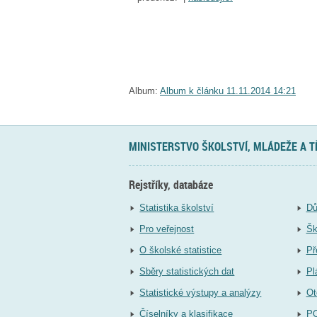
Album:
Album k článku 11.11.2014 14:21
MINISTERSTVO ŠKOLSTVÍ, MLÁDEŽE A 
Rejstříky, databáze
Statistika školství
Dů
Pro veřejnost
Šk
O školské statistice
Př
Sběry statistických dat
Pl
Statistické výstupy a analýzy
Ot
Číselníky a klasifikace
P