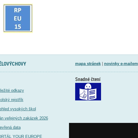
TĚLOVÝCHOVY
mapa stránek
|
novinky e-mailem
Snadné čtení
ležité odkazy
olský rejstřík
ehled vysokých škol
án veřejných zakázek 2026
evřená data
ORTÁL YOUR EUROPE