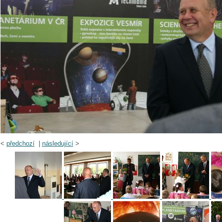
<
předchozí
|
následující
>