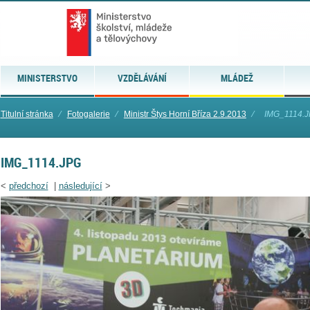
MINISTERSTVO
VZDĚLÁVÁNÍ
MLÁDEŽ
Titulní stránka
⁄
Fotogalerie
⁄
Ministr Štys Horní Bříza 2.9.2013
⁄
IMG_1114.
IMG_1114.JPG
<
předchozí
|
následující
>