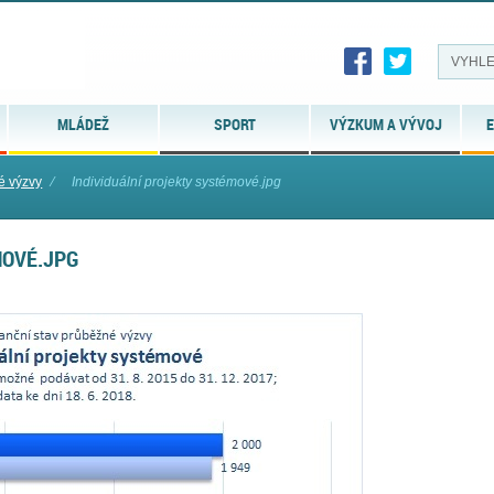
MLÁDEŽ
SPORT
VÝZKUM A VÝVOJ
E
é výzvy
⁄
Individuální projekty systémové.jpg
MOVÉ.JPG