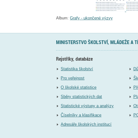
Album:
Grafy - ukončené výzvy
MINISTERSTVO ŠKOLSTVÍ, MLÁDEŽE A 
Rejstříky, databáze
Statistika školství
Dů
Pro veřejnost
Šk
O školské statistice
Př
Sběry statistických dat
Pl
Statistické výstupy a analýzy
Ot
Číselníky a klasifikace
P
Adresáře školských institucí