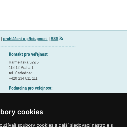
|
prohlášení o přístupnosti
|
RSS
Kontakt pro veřejnost
Karmelitská 529/5
118 12 Praha 1
tel. ústředna:
+420 234 811 111
Podatelna pro veřejnost:
pondělí a středa - 7:30-17:00
úterý a čtvrtek - 7:30-15:30
pátek - 7:30-14:00
bory cookies
8:30 - 9:30 - bezpečnostní přestávka
(více informací
ZDE
)
užívají soubory cookies a další sledovací nástroje s