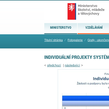
MINISTERSTVO
VZDĚLÁVÁNÍ
Titulní stránka
⁄
Fotogalerie
⁄
Grafy - ukončen
INDIVIDUÁLNÍ PROJEKTY SYSTÉ
<
předchozí
|
následující
>