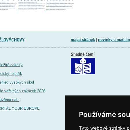
TĚLOVÝCHOVY
mapa stránek
|
novinky e-mailem
Snadné čtení
ležité odkazy
olský rejstřík
ehled vysokých škol
án veřejných zakázek 2026
evřená data
ORTÁL YOUR EUROPE
Používáme sou
Tyto webové stránky po