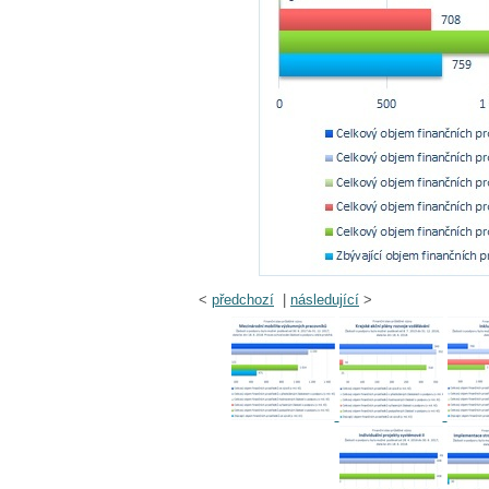
<
předchozí
|
následující
>