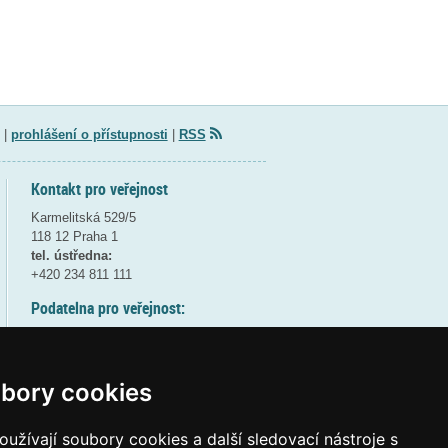
|
prohlášení o přístupnosti
|
RSS
Kontakt pro veřejnost
Karmelitská 529/5
118 12 Praha 1
tel. ústředna:
+420 234 811 111
Podatelna pro veřejnost:
pondělí a středa - 7:30-17:00
úterý a čtvrtek - 7:30-15:30
pátek - 7:30-14:00
bory cookies
8:30 - 9:30 - bezpečnostní přestávka
(více informací
ZDE
)
užívají soubory cookies a další sledovací nástroje s