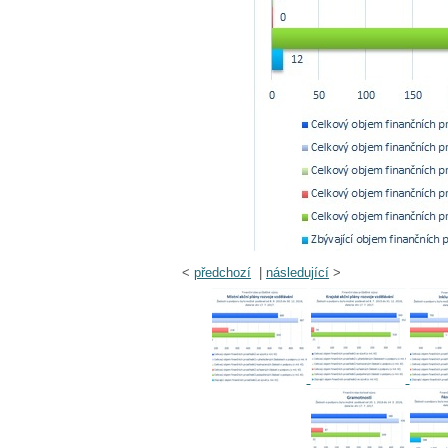
<
předchozí
|
následující
>