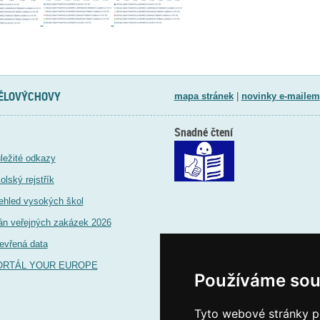
TĚLOVÝCHOVY
mapa stránek
|
novinky e-mailem
Snadné čtení
ležité odkazy
olský rejstřík
ehled vysokých škol
án veřejných zakázek 2026
evřená data
ORTÁL YOUR EUROPE
Používáme sou
Tyto webové stránky po