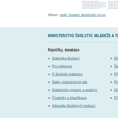
Album:
grafy čerpání ukončené výzvy
MINISTERSTVO ŠKOLSTVÍ, MLÁDEŽE A 
Rejstříky, databáze
Statistika školství
Dů
Pro veřejnost
Šk
O školské statistice
Př
Sběry statistických dat
Pl
Statistické výstupy a analýzy
Ot
Číselníky a klasifikace
P
Adresáře školských institucí