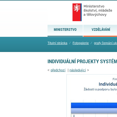
MINISTERSTVO
VZDĚLÁVÁNÍ
Titulní stránka
⁄
Fotogalerie
⁄
grafy čerpání u
INDIVIDUÁLNÍ PROJEKTY SYSTÉM
<
předchozí
|
následující
>