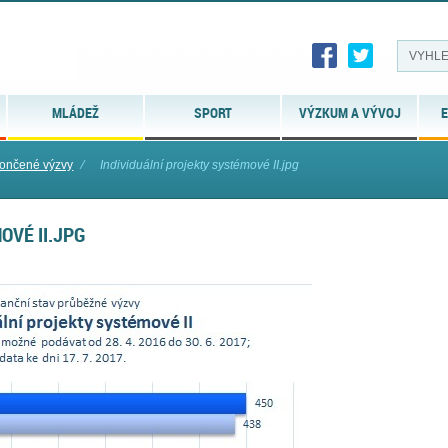
MLÁDEŽ
SPORT
VÝZKUM A VÝVOJ
E
končené výzvy
⁄
Individuální projekty systémové II.jpg
OVÉ II.JPG