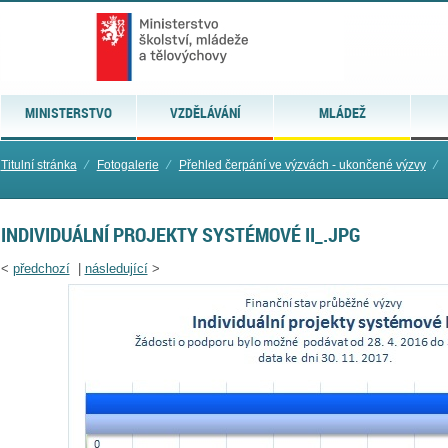
MINISTERSTVO
VZDĚLÁVÁNÍ
MLÁDEŽ
Titulní stránka
⁄
Fotogalerie
⁄
Přehled čerpání ve výzvách - ukončené výzvy
⁄
INDIVIDUÁLNÍ PROJEKTY SYSTÉMOVÉ II_.JPG
<
předchozí
|
následující
>