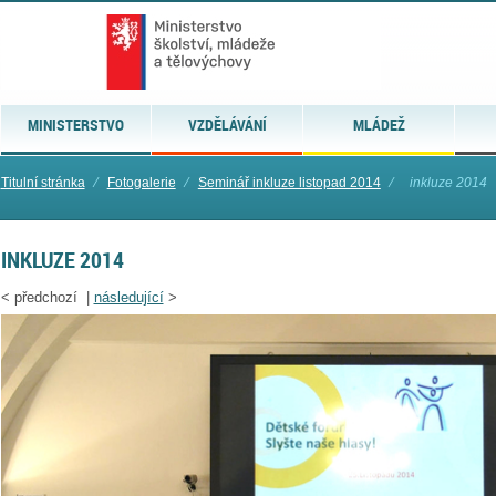
MINISTERSTVO
VZDĚLÁVÁNÍ
MLÁDEŽ
Titulní stránka
⁄
Fotogalerie
⁄
Seminář inkluze listopad 2014
⁄
inkluze 2014
INKLUZE 2014
<
předchozí |
následující
>