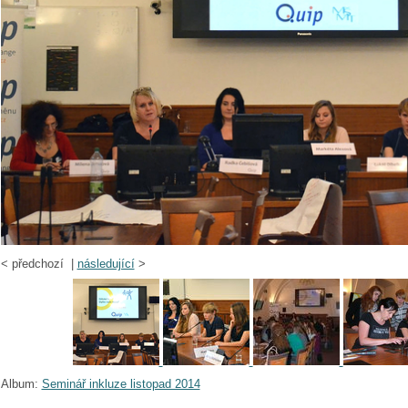
<
předchozí |
následující
>
Album:
Seminář inkluze listopad 2014