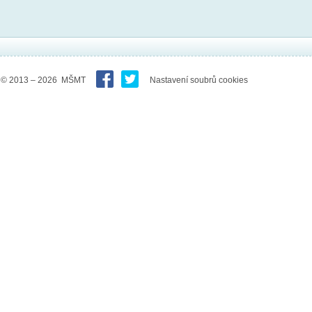
© 2013 – 2026 MŠMT
Nastavení soubrů cookies