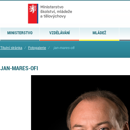
MINISTERSTVO
VZDĚLÁVÁNÍ
MLÁDEŽ
Titulní stránka
⁄
Fotogalerie
⁄
jan-mares-ofi
JAN-MARES-OFI