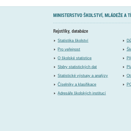
MINISTERSTVO ŠKOLSTVÍ, MLÁDEŽE A 
Rejstříky, databáze
Statistika školství
Dů
Pro veřejnost
Šk
O školské statistice
Př
Sběry statistických dat
Pl
Statistické výstupy a analýzy
Ot
Číselníky a klasifikace
P
Adresáře školských institucí