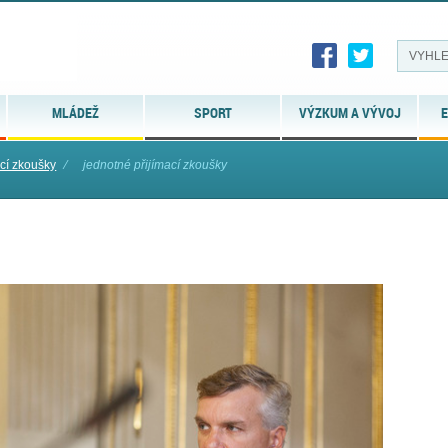
MLÁDEŽ
SPORT
VÝZKUM A VÝVOJ
E
ací zkoušky
⁄
jednotné přijímací zkoušky