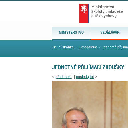
MINISTERSTVO
VZDĚLÁVÁNÍ
Titulní stránka
⁄
Fotogalerie
⁄
jednotné přijím
JEDNOTNÉ PŘIJÍMACÍ ZKOUŠKY
<
předchozí
|
následující
>