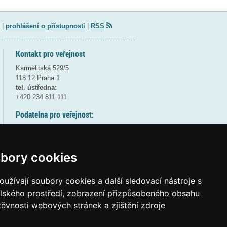
|
prohlášení o přístupnosti
|
RSS
Kontakt pro veřejnost
Karmelitská 529/5
118 12 Praha 1
tel. ústředna:
+420 234 811 111
Podatelna pro veřejnost:
pondělí a středa - 7:30-17:00
úterý a čtvrtek - 7:30-15:30
pátek - 7:30-14:00
bory cookies
8:30 - 9:30 - bezpečnostní přestávka
(více informací
ZDE
)
užívají soubory cookies a další sledovací nástroje s
elského prostředí, zobrazení přizpůsobeného obsahu
Elektronická podatelna:
těvnosti webových stránek a zjištění zdroje
posta@msmt
gov
cz
ID datové schránky:
vidaawt