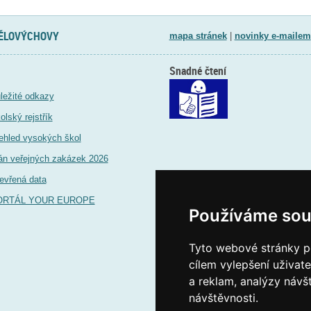
TĚLOVÝCHOVY
mapa stránek
|
novinky e-mailem
Snadné čtení
ležité odkazy
olský rejstřík
ehled vysokých škol
án veřejných zakázek 2026
evřená data
ORTÁL YOUR EUROPE
Používáme sou
Tyto webové stránky po
cílem vylepšení uživat
a reklam, analýzy návš
návštěvnosti.