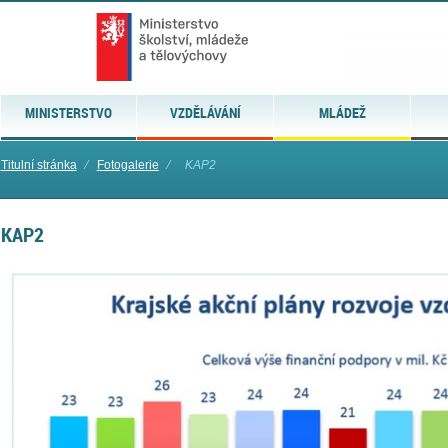
MINISTERSTVO
VZDĚLÁVÁNÍ
MLÁDEŽ
Titulní stránka
⁄
Fotogalerie
⁄
KAP2
KAP2