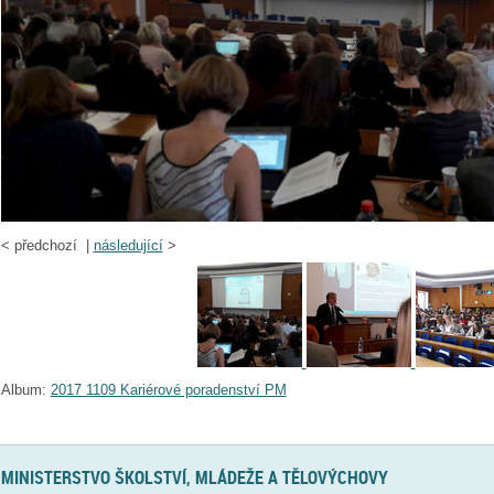
<
předchozí |
následující
>
Album:
2017 1109 Kariérové poradenství PM
MINISTERSTVO ŠKOLSTVÍ, MLÁDEŽE A TĚLOVÝCHOVY