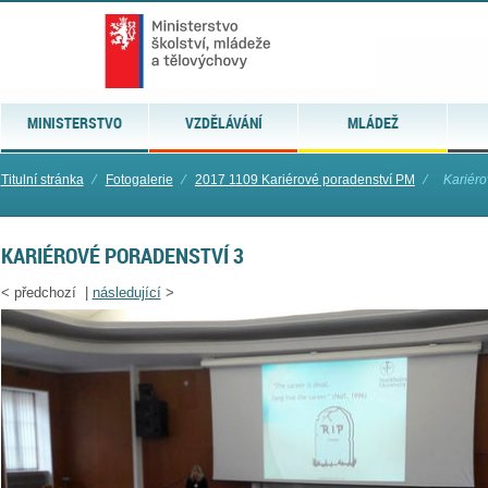
MINISTERSTVO
VZDĚLÁVÁNÍ
MLÁDEŽ
Titulní stránka
⁄
Fotogalerie
⁄
2017 1109 Kariérové poradenství PM
⁄
Kariéro
KARIÉROVÉ PORADENSTVÍ 3
<
předchozí |
následující
>