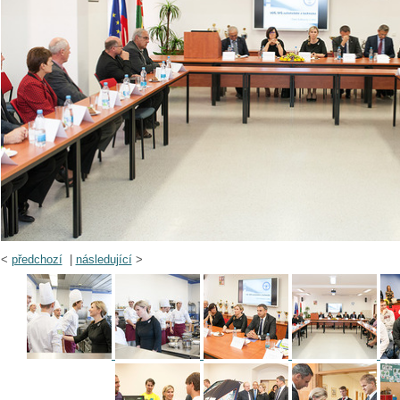
<
předchozí
|
následující
>