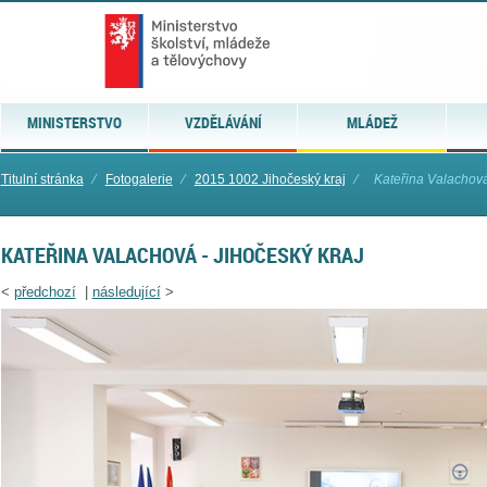
MINISTERSTVO
VZDĚLÁVÁNÍ
MLÁDEŽ
Titulní stránka
⁄
Fotogalerie
⁄
2015 1002 Jihočeský kraj
⁄
Kateřina Valachová
KATEŘINA VALACHOVÁ - JIHOČESKÝ KRAJ
<
předchozí
|
následující
>