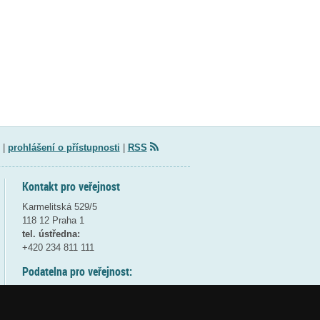
|
prohlášení o přístupnosti
|
RSS
Kontakt pro veřejnost
Karmelitská 529/5
118 12 Praha 1
tel. ústředna:
+420 234 811 111
Podatelna pro veřejnost:
pondělí a středa - 7:30-17:00
úterý a čtvrtek - 7:30-15:30
pátek - 7:30-14:00