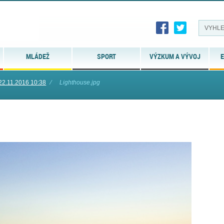
MLÁDEŽ
SPORT
VÝZKUM A VÝVOJ
E
22.11.2016 10:38
⁄
Lighthouse.jpg