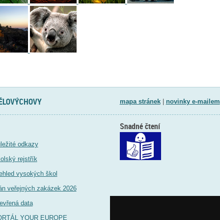
TĚLOVÝCHOVY
mapa stránek
|
novinky e-mailem
Snadné čtení
ležité odkazy
olský rejstřík
ehled vysokých škol
án veřejných zakázek 2026
evřená data
ORTÁL YOUR EUROPE