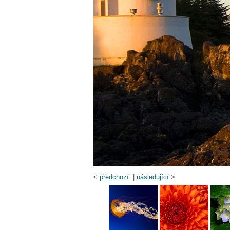
<
předchozí
|
následující
>