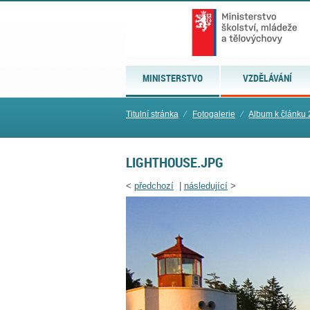
MINISTERSTVO
VZDĚLÁVÁNÍ
Titulní stránka
⁄
Fotogalerie
⁄
Album k článku 
LIGHTHOUSE.JPG
<
předchozí
|
následující
>