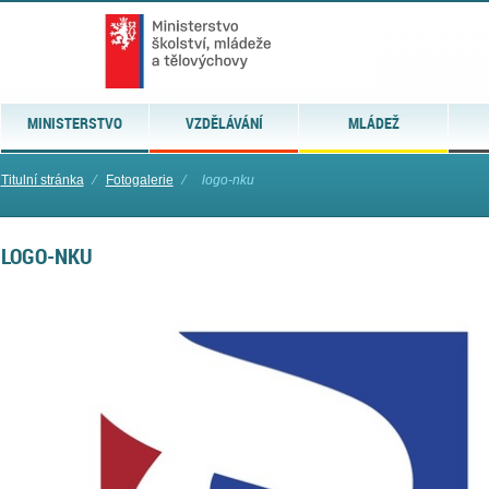
MINISTERSTVO
VZDĚLÁVÁNÍ
MLÁDEŽ
Titulní stránka
⁄
Fotogalerie
⁄
logo-nku
LOGO-NKU