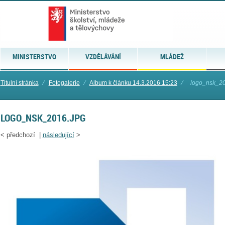
MINISTERSTVO
VZDĚLÁVÁNÍ
MLÁDEŽ
Titulní stránka
⁄
Fotogalerie
⁄
Album k článku 14.3.2016 15:23
⁄
logo_nsk_20
LOGO_NSK_2016.JPG
<
předchozí |
následující
>