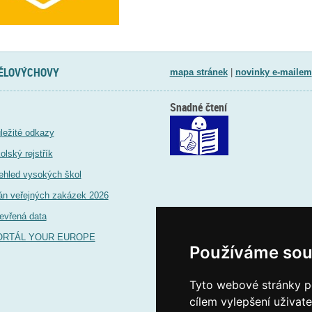
TĚLOVÝCHOVY
mapa stránek
|
novinky e-mailem
Snadné čtení
ležité odkazy
olský rejstřík
ehled vysokých škol
án veřejných zakázek 2026
evřená data
ORTÁL YOUR EUROPE
Používáme sou
Tyto webové stránky po
cílem vylepšení uživat