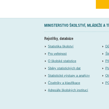
MINISTERSTVO ŠKOLSTVÍ, MLÁDEŽE A 
Rejstříky, databáze
Statistika školství
Dů
Pro veřejnost
Šk
O školské statistice
Př
Sběry statistických dat
Pl
Statistické výstupy a analýzy
Ot
Číselníky a klasifikace
P
Adresáře školských institucí