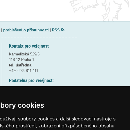
|
prohlášení o přístupnosti
|
RSS
Kontakt pro veřejnost
Karmelitská 529/5
118 12 Praha 1
tel. ústředna:
+420 234 811 111
Podatelna pro veřejnost:
pondělí a středa - 7:30-17:00
úterý a čtvrtek - 7:30-15:30
pátek - 7:30-14:00
bory cookies
8:30 - 9:30 - bezpečnostní přestávka
(více informací
ZDE
)
užívají soubory cookies a další sledovací nástroje s
elského prostředí, zobrazení přizpůsobeného obsahu
Elektronická podatelna: