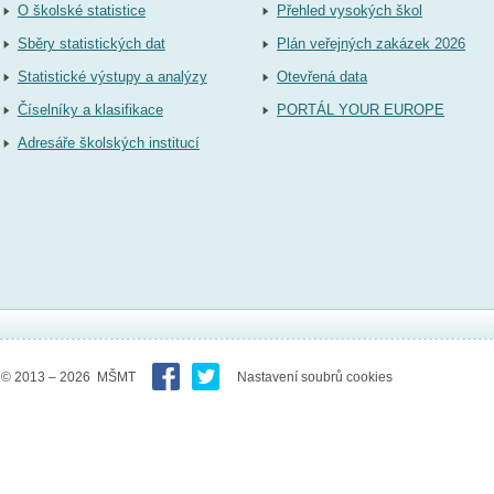
O školské statistice
Přehled vysokých škol
Sběry statistických dat
Plán veřejných zakázek 2026
Statistické výstupy a analýzy
Otevřená data
Číselníky a klasifikace
PORTÁL YOUR EUROPE
Adresáře školských institucí
© 2013 – 2026 MŠMT
Nastavení soubrů cookies