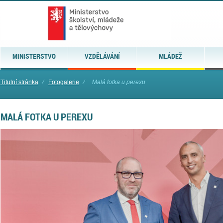
MINISTERSTVO
VZDĚLÁVÁNÍ
MLÁDEŽ
Titulní stránka
⁄
Fotogalerie
⁄
Malá fotka u perexu
MALÁ FOTKA U PEREXU