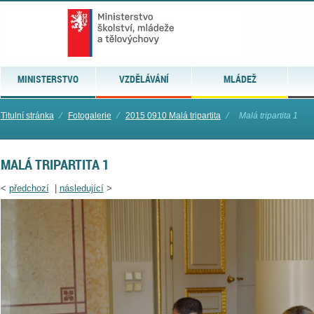
MINISTERSTVO
VZDĚLÁVÁNÍ
MLÁDEŽ
Titulní stránka
⁄
Fotogalerie
⁄
2015 0910 Malá tripartita
⁄
Malá tripartita 1
MALÁ TRIPARTITA 1
<
předchozí
|
následující
>