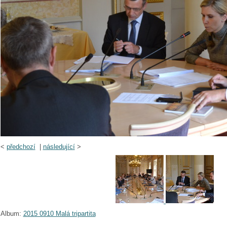
<
předchozí
|
následující
>
Album:
2015 0910 Malá tripartita