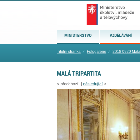
MINISTERSTVO
VZDĚLÁVÁNÍ
Titulní stránka
⁄
Fotogalerie
⁄
2018 0920 Malá t
MALÁ TRIPARTITA
<
předchozí |
následující
>