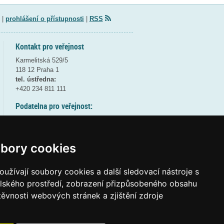
|
prohlášení o přístupnosti
|
RSS
Kontakt pro veřejnost
Karmelitská 529/5
118 12 Praha 1
tel. ústředna:
+420 234 811 111
Podatelna pro veřejnost:
pondělí a středa - 7:30-17:00
úterý a čtvrtek - 7:30-15:30
pátek - 7:30-14:00
bory cookies
8:30 - 9:30 - bezpečnostní přestávka
(více informací
ZDE
)
užívají soubory cookies a další sledovací nástroje s
elského prostředí, zobrazení přizpůsobeného obsahu
Elektronická podatelna:
těvnosti webových stránek a zjištění zdroje
posta@msmt
gov
cz
ID datové schránky:
vidaawt