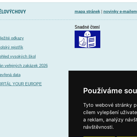
TĚLOVÝCHOVY
mapa stránek
|
novinky e-mailem
Snadné čtení
ležité odkazy
olský rejstřík
ehled vysokých škol
án veřejných zakázek 2026
evřená data
ORTÁL YOUR EUROPE
Používáme sou
Tyto webové stránky po
cílem vylepšení uživat
a reklam, analýzy návš
návštěvnosti.