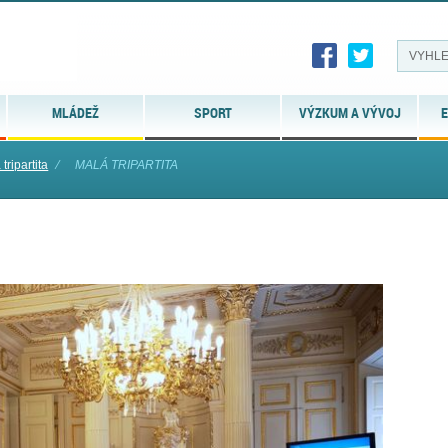
MLÁDEŽ
SPORT
VÝZKUM A VÝVOJ
E
ripartita
⁄
MALÁ TRIPARTITA