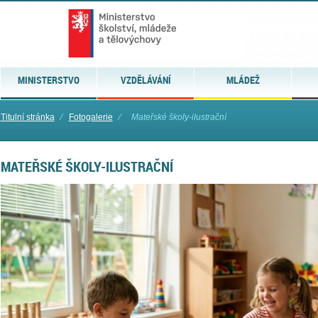
MINISTERSTVO
VZDĚLÁVÁNÍ
MLÁDEŽ
Titulní stránka
⁄
Fotogalerie
⁄
Mateřské školy-ilustrační
MATEŘSKÉ ŠKOLY-ILUSTRAČNÍ