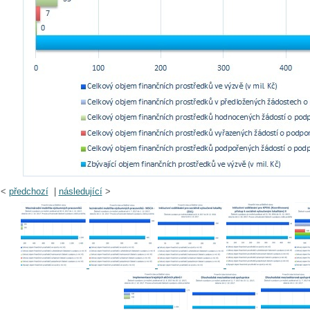
<
předchozí
|
následující
>