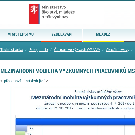
MINISTERSTVO
VZDĚLÁVÁNÍ
MLÁDEŽ
Titulní stránka
⁄
Fotogalerie
⁄
Čerpání ve výzvách OP VVV
⁄
Aktuální výzvy
⁄
MEZINÁRODNÍ MOBILITA VÝZKUMNÝCH PRACOVNÍKŮ MSC
<
předchozí
|
následující
>