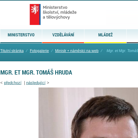
MINISTERSTVO
VZDĚLÁVÁNÍ
MLÁDEŽ
Titulní stránka
⁄
Fotogalerie
⁄
Ministr + náměstci na web
⁄
Mgr. et Mgr. Tomá
MGR. ET MGR. TOMÁŠ HRUDA
<
předchozí
|
následující
>