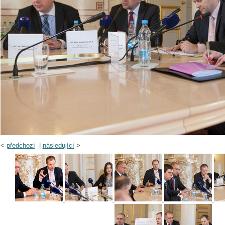
<
předchozí
|
následující
>