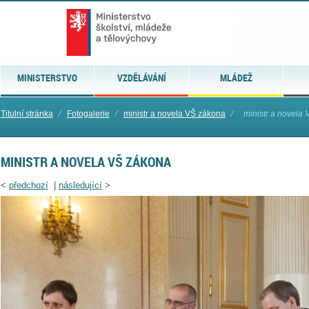
MINISTERSTVO
VZDĚLÁVÁNÍ
MLÁDEŽ
Titulní stránka
⁄
Fotogalerie
⁄
ministr a novela VŠ zákona
⁄
ministr a novela
MINISTR A NOVELA VŠ ZÁKONA
<
předchozí
|
následující
>