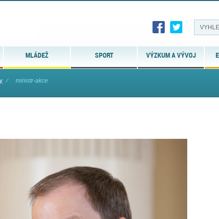
MLÁDEŽ
SPORT
VÝZKUM A VÝVOJ
E
y
⁄
ministr-akce