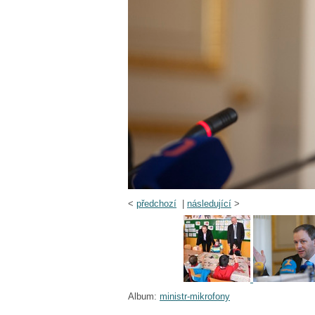
<
předchozí
|
následující
>
Album:
ministr-mikrofony