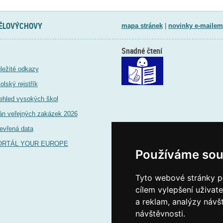
TĚLOVÝCHOVY
mapa stránek
|
novinky e-mailem
Snadné čtení
ležité odkazy
olský rejstřík
ehled vysokých škol
án veřejných zakázek 2026
evřená data
ORTÁL YOUR EUROPE
Používáme sou
Tyto webové stránky po
cílem vylepšení uživat
a reklam, analýzy návš
návštěvnosti.