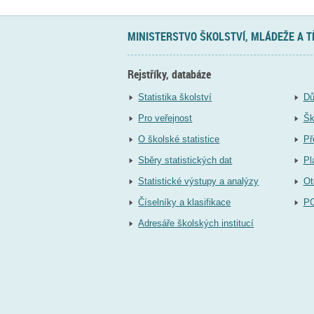
MINISTERSTVO ŠKOLSTVÍ, MLÁDEŽE A 
Rejstříky, databáze
Statistika školství
Dů
Pro veřejnost
Šk
O školské statistice
Př
Sběry statistických dat
Pl
Statistické výstupy a analýzy
Ot
Číselníky a klasifikace
P
Adresáře školských institucí