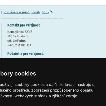
|
prohlášení o přístupnosti
|
RSS
Kontakt pro veřejnost
Karmelitská 529/5
118 12 Praha 1
tel. ústředna:
+420 234 811 111
Podatelna pro veřejnost:
pondělí a středa - 7:30-17:00
úterý a čtvrtek - 7:30-15:30
pátek - 7:30-14:00
bory cookies
8:30 - 9:30 - bezpečnostní přestávka
(více informací
ZDE
)
užívají soubory cookies a další sledovací nástroje s
elského prostředí, zobrazení přizpůsobeného obsahu
Elektronická podatelna:
těvnosti webových stránek a zjištění zdroje
posta@msmt
gov
cz
ID datové schránky:
vidaawt