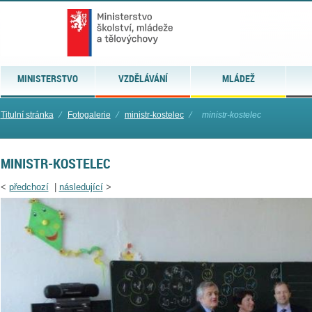
MINISTERSTVO
VZDĚLÁVÁNÍ
MLÁDEŽ
Titulní stránka
⁄
Fotogalerie
⁄
ministr-kostelec
⁄
ministr-kostelec
MINISTR-KOSTELEC
<
předchozí
|
následující
>