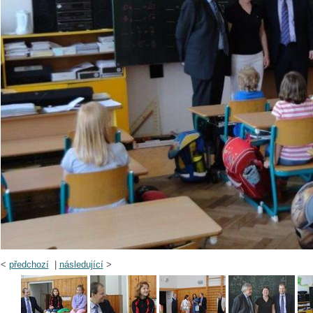
<
předchozí
|
následující
>