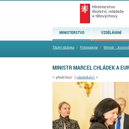
MINISTERSTVO
VZDĚLÁVÁNÍ
Titulní stránka
⁄
Fotogalerie
⁄
Ministr - Jourov
MINISTR MARCEL CHLÁDEK A EU
<
předchozí |
následující
>