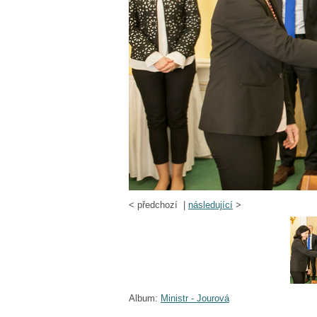
<
předchozí |
následující
>
Album:
Ministr - Jourová