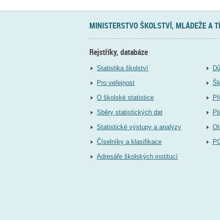
MINISTERSTVO ŠKOLSTVÍ, MLÁDEŽE A 
Rejstříky, databáze
Statistika školství
Dů
Pro veřejnost
Šk
O školské statistice
Př
Sběry statistických dat
Pl
Statistické výstupy a analýzy
Ot
Číselníky a klasifikace
P
Adresáře školských institucí