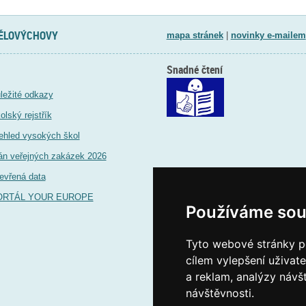
TĚLOVÝCHOVY
mapa stránek
|
novinky e-mailem
Snadné čtení
ležité odkazy
olský rejstřík
ehled vysokých škol
án veřejných zakázek 2026
evřená data
ORTÁL YOUR EUROPE
Používáme sou
Tyto webové stránky po
cílem vylepšení uživat
a reklam, analýzy návš
návštěvnosti.