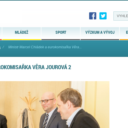
MLÁDEŽ
SPORT
VÝZKUM A VÝVOJ
E
á
⁄
Ministr Marcel Chládek a eurokomisařka Věra...
ROKOMISAŘKA VĚRA JOUROVÁ 2