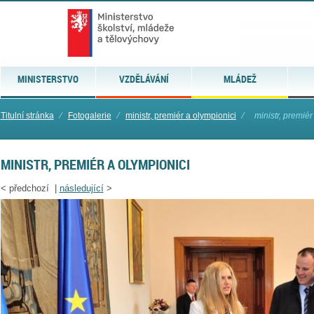
MINISTERSTVO
VZDĚLÁVÁNÍ
MLÁDEŽ
Titulní stránka
⁄
Fotogalerie
⁄
ministr, premiér a olympionici
⁄
ministr, premiér
MINISTR, PREMIÉR A OLYMPIONICI
<
předchozí |
následující
>