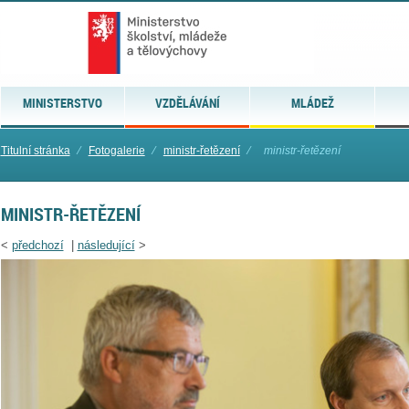
MINISTERSTVO
VZDĚLÁVÁNÍ
MLÁDEŽ
Titulní stránka
⁄
Fotogalerie
⁄
ministr-řetězení
⁄
ministr-řetězení
MINISTR-ŘETĚZENÍ
<
předchozí
|
následující
>