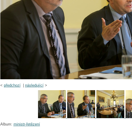
<
předchozí
|
následující
>
Album:
ministr-řetězení