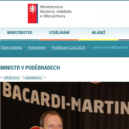
MINISTERSTVO
VZDĚLÁVÁNÍ
MLÁDEŽ
Titulní stránka
⁄
Fotogalerie
⁄
Poděbrady Cup 2014
⁄
ministr v Poděbradech
MINISTR V PODĚBRADECH
<
předchozí
|
následující
>