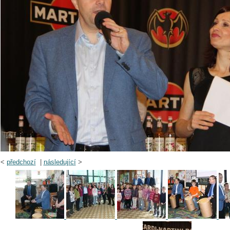
<
předchozí
|
následující
>