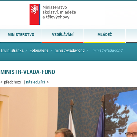
MINISTERSTVO
VZDĚLÁVÁNÍ
MLÁDEŽ
Titulní stránka
⁄
Fotogalerie
⁄
ministr-vláda-fond
⁄
ministr-vlada-fond
MINISTR-VLADA-FOND
<
předchozí |
následující
>