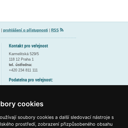
|
prohlášení o přístupnosti
|
RSS
Kontakt pro veřejnost
Karmelitská 529/5
118 12 Praha 1
tel. ústředna:
+420 234 811 111
Podatelna pro veřejnost:
pondělí a středa - 7:30-17:00
úterý a čtvrtek - 7:30-15:30
pátek - 7:30-14:00
bory cookies
8:30 - 9:30 - bezpečnostní přestávka
(více informací
ZDE
)
užívají soubory cookies a další sledovací nástroje s
elského prostředí, zobrazení přizpůsobeného obsahu
Elektronická podatelna: