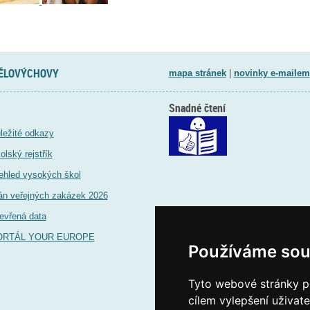
TĚLOVÝCHOVY
mapa stránek
|
novinky e-mailem
Snadné čtení
ležité odkazy
olský rejstřík
ehled vysokých škol
án veřejných zakázek 2026
evřená data
ORTÁL YOUR EUROPE
Používáme sou
Tyto webové stránky po
cílem vylepšení uživat