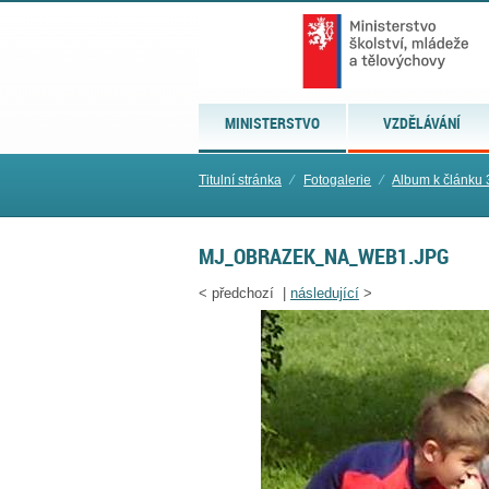
MINISTERSTVO
VZDĚLÁVÁNÍ
Titulní stránka
⁄
Fotogalerie
⁄
Album k článku 
MJ_OBRAZEK_NA_WEB1.JPG
<
předchozí |
následující
>