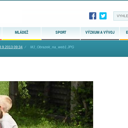
MLÁDEŽ
SPORT
VÝZKUM A VÝVOJ
E
3.9.2013 09:34
⁄
MJ_Obrazek_na_web1.JPG