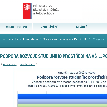
MINISTERSTVO
VZDĚLÁVÁNÍ
MLÁDEŽ
Titulní stránka
⁄
Fotogalerie
⁄
Grafy - ukončené výzvy 15.3.2018
⁄
Podpora ro
PODPORA ROZVOJE STUDIJNÍHO PROSTŘEDÍ NA VŠ_.JP
<
předchozí
|
následující
>