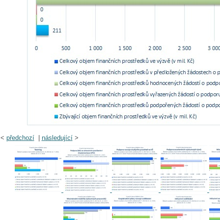
<
předchozí
|
následující
>